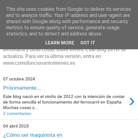
This site uses cookies from Google to deliver its services
¿Cómo funcionan los
and to analyze traffic. Your IP address and user-agent are
shared with Google along with performance and security
trenes?
metrics to ensure quality of service, generate usage
statistics, and to detect and address abuse.
En este blog se explica cómo se organiza la circulación
LEARN MORE
GOT IT
ferroviaria y otras cosas sobre trenes. Este blog ya no se
actualiza. Para ver la última versión, entra en
www.comofuncionanlostrenes.es
07 octubre 2024
Próximamente...
›
Este blog nació en el otoño de 2012 con la intención de contar
de forma sencilla el funcionamiento del ferrocarril en España.
Muchas cosas s...
2 comentarios:
04 abril 2019
¿Cómo ser maquinista en