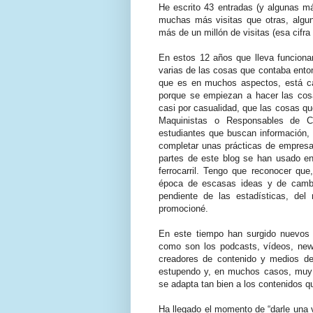
He escrito 43 entradas (y algunas m
muchas más visitas que otras, alg
más de un millón de visitas (esa cifra
En estos 12 años que lleva funcionan
varias de las cosas que contaba enton
que es en muchos aspectos, está ca
porque se empiezan a hacer las cosa
casi por casualidad, que las cosas q
Maquinistas o Responsables de C
estudiantes que buscan información, y
completar unas prácticas de empresa
partes de este blog se han usado en
ferrocarril. Tengo que reconocer qu
época de escasas ideas y de cambi
pendiente de las estadísticas, de
promocioné.
En este tiempo han surgido nuevos 
como son los podcasts, vídeos, news
creadores de contenido y medios de 
estupendo y, en muchos casos, muy 
se adapta tan bien a los contenidos q
Ha llegado el momento de “darle una v