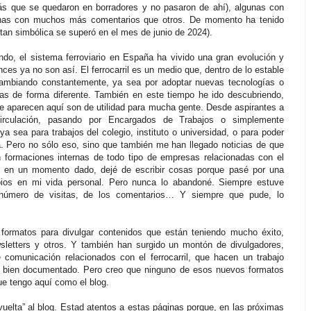
ás que se quedaron en borradores y no pasaron de ahí), algunas con
unas con muchos más comentarios que otros. De momento ha tenido
 tan simbólica se superó en el mes de junio de 2024).
do, el sistema ferroviario en España ha vivido una gran evolución y
ces ya no son así. El ferrocarril es un medio que, dentro de lo estable
mbiando constantemente, ya sea por adoptar nuevas tecnologías o
s de forma diferente. También en este tiempo he ido descubriendo,
ue aparecen aquí son de utilidad para mucha gente. Desde aspirantes a
irculación, pasando por Encargados de Trabajos o simplemente
a sea para trabajos del colegio, instituto o universidad, o para poder
. Pero no sólo eso, sino que también me han llegado noticias de que
 formaciones internas de todo tipo de empresas relacionadas con el
e, en un momento dado, dejé de escribir cosas porque pasé por una
os en mi vida personal. Pero nunca lo abandoné. Siempre estuve
l número de visitas, de los comentarios… Y siempre que pude, lo
formatos para divulgar contenidos que están teniendo mucho éxito,
letters y otros. Y también han surgido un montón de divulgadores,
comunicación relacionados con el ferrocarril, que hacen un trabajo
bien documentado. Pero creo que ninguno de esos nuevos formatos
ue tengo aquí como el blog.
uelta” al blog. Estad atentos a estas páginas porque, en las próximas