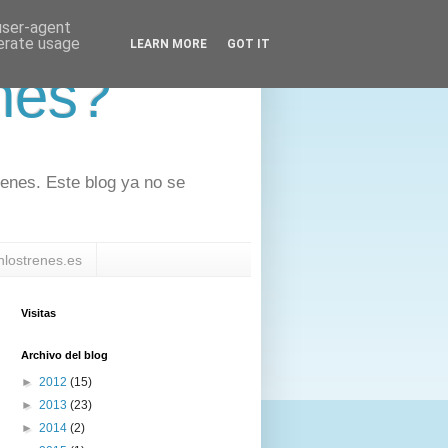
 user-agent
nerate usage
LEARN MORE
GOT IT
nes?
renes. Este blog ya no se
nlostrenes.es
Visitas
Archivo del blog
►
2012
(15)
►
2013
(23)
►
2014
(2)