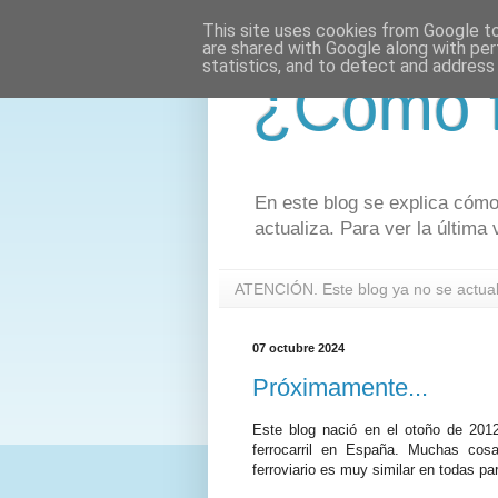
This site uses cookies from Google to 
are shared with Google along with per
statistics, and to detect and address
¿Cómo f
En este blog se explica cómo 
actualiza. Para ver la últim
ATENCIÓN. Este blog ya no se actuali
07 octubre 2024
Próximamente...
Este blog nació en el otoño de 2012
ferrocarril en España. Muchas cos
ferroviario es muy similar en todas p