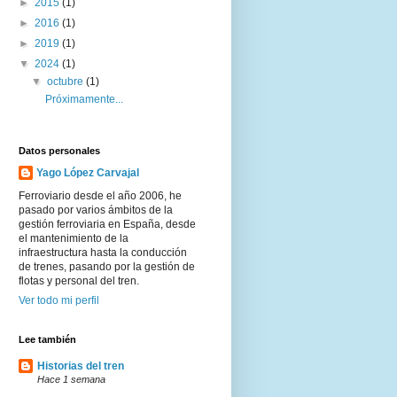
►
2015
(1)
►
2016
(1)
►
2019
(1)
▼
2024
(1)
▼
octubre
(1)
Próximamente...
Datos personales
Yago López Carvajal
Ferroviario desde el año 2006, he
pasado por varios ámbitos de la
gestión ferroviaria en España, desde
el mantenimiento de la
infraestructura hasta la conducción
de trenes, pasando por la gestión de
flotas y personal del tren.
Ver todo mi perfil
Lee también
Historias del tren
Hace 1 semana