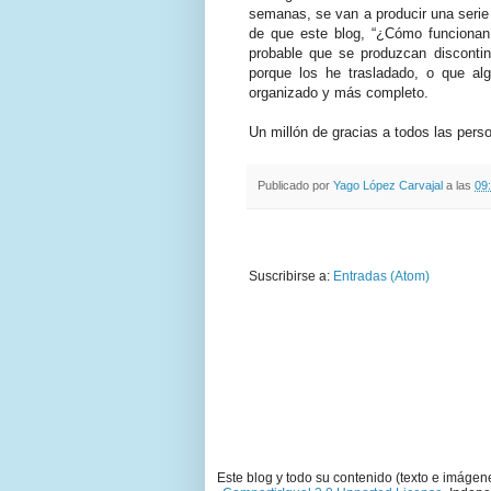
semanas, se van a producir una serie 
de que este blog, “¿Cómo funcionan 
probable que se produzcan discontin
porque los he trasladado, o que al
organizado y más completo.
Un millón de gracias a todos las pers
Publicado por
Yago López Carvajal
a las
09
Suscribirse a:
Entradas (Atom)
Este blog y todo su contenido (texto e imágen