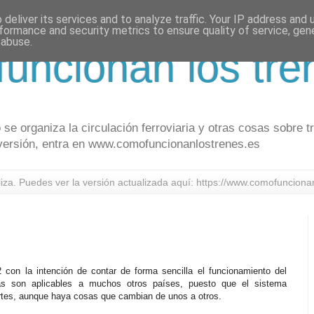
deliver its services and to analyze traffic. Your IP address and
formance and security metrics to ensure quality of service, ge
 abuse.
uncionan los tre
se organiza la circulación ferroviaria y otras cosas sobre t
a versión, entra en www.comofuncionanlostrenes.es
za. Puedes ver la versión actualizada aquí: https://www.comofunciona
 con la intención de contar de forma sencilla el funcionamiento del
as son aplicables a muchos otros países, puesto que el sistema
artes, aunque haya cosas que cambian de unos a otros.