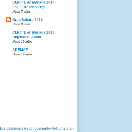
CLRTTE en Manada 2014:
Los 3 Grandes Ergs
Hace 7 años
Gran Sahara 2016
Hace 9 años
CLRTTE en Manada 2013:
Objetivo El Aaiún
Hace 12 años
AREMAF
Hace 14 años
tive Commons Reconocimiento-NoComercial-