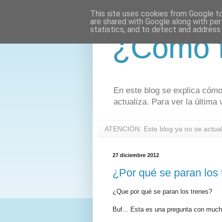
This site uses cookies from Google to 
are shared with Google along with per
statistics, and to detect and address
¿Cómo f
En este blog se explica cómo 
actualiza. Para ver la últim
ATENCIÓN. Este blog ya no se actuali
27 diciembre 2012
¿Por qué se paran los 
¿Que por qué se paran los trenes?
Buf... Esta es una pregunta con much