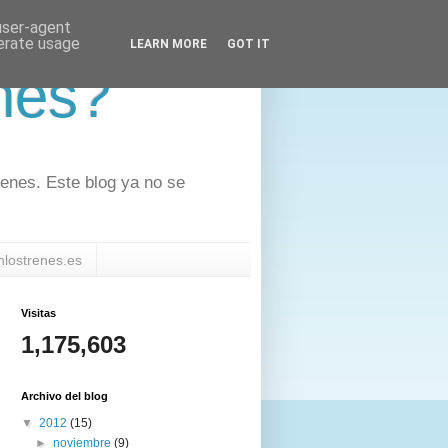
 user-agent
nerate usage
LEARN MORE
GOT IT
nes?
renes. Este blog ya no se
nlostrenes.es
Visitas
1,175,603
Archivo del blog
▼
2012
(15)
►
noviembre
(9)