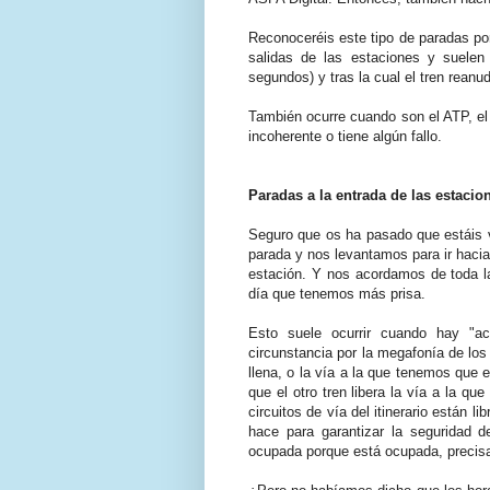
Reconoceréis este tipo de paradas por
salidas de las estaciones y suel
segundos) y tras la cual el tren reanu
También ocurre cuando son el ATP, el
incoherente o tiene algún fallo.
Paradas a la entrada de las estacio
Seguro que os ha pasado que estáis v
parada y nos levantamos para ir hacia 
estación. Y nos acordamos de toda la 
día que tenemos más prisa.
Esto suele ocurrir cuando hay "a
circunstancia por la megafonía de los
llena, o la vía a la que tenemos que 
que el otro tren libera la vía a la q
circuitos de vía del itinerario están 
hace para garantizar la seguridad d
ocupada porque está ocupada, precisa