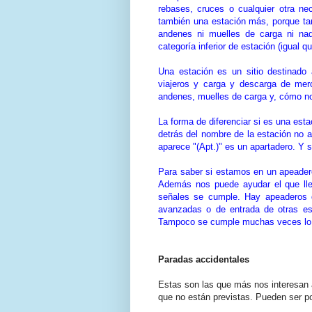
rebases, cruces o cualquier otra ne
también una estación más, porque tam
andenes ni muelles de carga ni na
categoría inferior de estación (igual q
Una estación es un sitio destinado 
viajeros y carga y descarga de me
andenes, muelles de carga y, cómo no
La forma de diferenciar si es una est
detrás del nombre de la estación no a
aparece "(Apt.)" es un apartadero. Y s
Para saber si estamos en un apeader
Además nos puede ayudar el que llev
señales se cumple. Hay apeaderos q
avanzadas o de entrada de otras est
Tampoco se cumple muchas veces lo d
Paradas accidentales
Estas son las que más nos interesan
que no están previstas. Pueden ser 