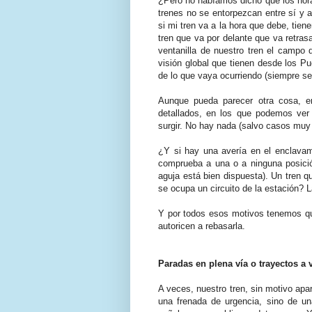
¿Pero no habíamos dicho que los horar
trenes no se entorpezcan entre sí y 
si mi tren va a la hora que debe, ti
tren que va por delante que va retra
ventanilla de nuestro tren el camp
visión global que tienen desde los P
de lo que vaya ocurriendo (siempre se
Aunque pueda parecer otra cosa, en
detallados, en los que podemos ver
surgir. No hay nada (salvo casos muy
¿Y si hay una avería en el enclavam
comprueba a una o a ninguna posició
aguja está bien dispuesta). Un tren q
se ocupa un circuito de la estación? 
Y por todos esos motivos tenemos que
autoricen a rebasarla.
Paradas en plena vía o trayectos a 
A veces, nuestro tren, sin motivo apa
una frenada de urgencia, sino de u