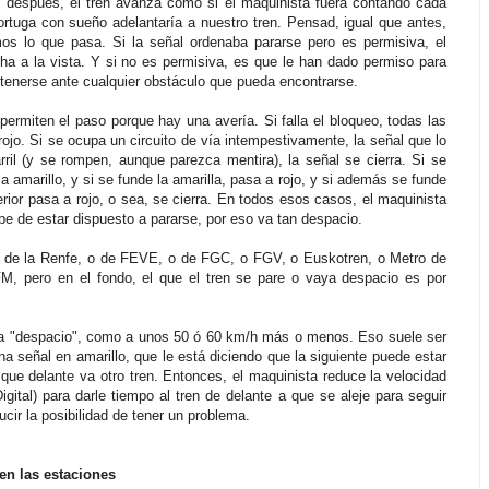
Y después, el tren avanza como si el maquinista fuera contando cada
ortuga con sueño adelantaría a nuestro tren. Pensad, igual que antes,
os lo que pasa. Si la señal ordenaba pararse pero es permisiva, el
a a la vista. Y si no es permisiva, es que le han dado permiso para
detenerse ante cualquier obstáculo que pueda encontrarse.
permiten el paso porque hay una avería. Si falla el bloqueo, todas las
jo. Si se ocupa un circuito de vía intempestivamente, la señal que lo
rril (y se rompen, aunque parezca mentira), la señal se cierra. Si se
a amarillo, y si se funde la amarilla, pasa a rojo, y si además se funde
terior pasa a rojo, o sea, se cierra. En todos esos casos, el maquinista
be de estar dispuesto a pararse, por eso va tan despacio.
a de la Renfe, o de FEVE, o de FGC, o FGV, o Euskotren, o Metro de
, pero en el fondo, el que el tren se pare o vaya despacio es por
a "despacio", como a unos 50 ó 60 km/h más o menos. Eso suele ser
a señal en amarillo, que le está diciendo que la siguiente puede estar
 que delante va otro tren. Entonces, el maquinista reduce la velocidad
igital) para darle tiempo al tren de delante a que se aleje para seguir
cir la posibilidad de tener un problema.
 en las estaciones