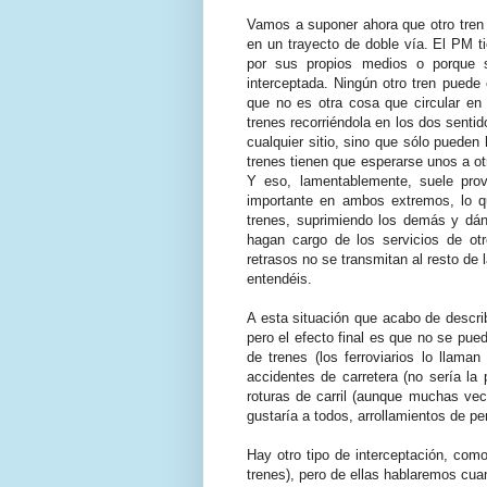
Vamos a suponer ahora que otro tren 
en un trayecto de doble vía. El PM t
por sus propios medios o porque 
interceptada. Ningún otro tren puede
que no es otra cosa que circular en 
trenes recorriéndola en los dos senti
cualquier sitio, sino que sólo pueden
trenes tienen que esperarse unos a ot
Y eso, lamentablemente, suele prov
importante en ambos extremos, lo q
trenes, suprimiendo los demás y dán
hagan cargo de los servicios de ot
retrasos no se transmitan al resto de
entendéis.
A esta situación que acabo de descri
pero el efecto final es que no se pued
de trenes (los ferroviarios lo llaman
accidentes de carretera (no sería la
roturas de carril (aunque muchas ve
gustaría a todos, arrollamientos de p
Hay otro tipo de interceptación, com
trenes), pero de ellas hablaremos cuan