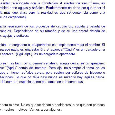
cesidad relacionada con la circulación. A efectos de eso mismo, es
bién tiene agujas y señales. Estrictamente no tiene por qué tener ni
da más que vías, pero la realidad es que se contempla como una
ue los cargaderos).
a la regulación de los procesos de circulación, subida y bajada de
rcancías. Dependiendo de su tamaño y de su uso estará dotada de
, agujas y señales.
ación, un cargadero o un apartadero es simplemente mirar el nombre. Si
parece nada, es una estación. Si aparece "(Cgd.)" es un cargadero, si
i aparece "(Cgd.-Apt.)" es un cargadero-apartadero.
o es más fácil. Si no vemos señales o agujas cerca, es un apeadero.
e "(Apd.)" detrás del nombre. Pero ojo, no siempre el tema de las
ue sí tienen señales cerca, pero suelen ser señales de bloqueo o
aciones. Lo que no falla casi nunca es mirar si hay agujas cerca.
el nombre, especialmente en estaciones de cercanías.
 ahora mismo. No es que se deban a accidentes, sino que son paradas
por muchos motivos. Vamos a ver algunos.