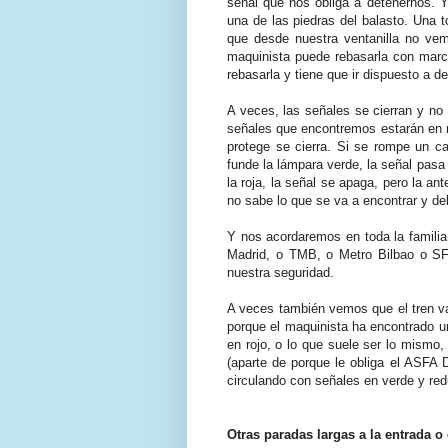
señal que nos obliga a detenernos. 
una de las piedras del balasto. Una t
que desde nuestra ventanilla no vem
maquinista puede rebasarla con march
rebasarla y tiene que ir dispuesto a 
A veces, las señales se cierran y no 
señales que encontremos estarán en ro
protege se cierra. Si se rompe un ca
funde la lámpara verde, la señal pasa 
la roja, la señal se apaga, pero la an
no sabe lo que se va a encontrar y de
Y nos acordaremos en toda la famili
Madrid, o TMB, o Metro Bilbao o SFM
nuestra seguridad.
A veces también vemos que el tren v
porque el maquinista ha encontrado un
en rojo, o lo que suele ser lo mismo,
(aparte de porque le obliga el ASFA D
circulando con señales en verde y redu
Otras paradas largas a la entrada o