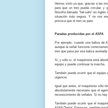
Hemos visto ya que, gracias a las in
para que un tren pueda circular, y
filosofía llamada "fail-safe" en inglés
situación más segura. Y no nos enga
provoca que el tren se pare.
Paradas producidas por el ASFA
Por ejemplo, cuando una baliza de AS
aunque la señal funcione correctamen
tren que pasa por esa baliza averiada
Si, y sólo si, el maquinista está abso
equipo y puede continuar la marcha.
También puede ocurrir que el equipo 
urgencia.
Igual que antes, el maquinista sólo ti
absolutamente necesario que el agent
reconocimiento de señales. Si no hay 
También puede ocurrir que el maquin
ASFA Digital. Entonces, también hac