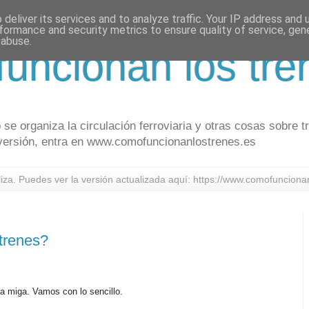
deliver its services and to analyze traffic. Your IP address and
formance and security metrics to ensure quality of service, ge
 abuse.
uncionan los tre
se organiza la circulación ferroviaria y otras cosas sobre t
a versión, entra en www.comofuncionanlostrenes.es
za. Puedes ver la versión actualizada aquí: https://www.comofunciona
trenes?
a miga. Vamos con lo sencillo.