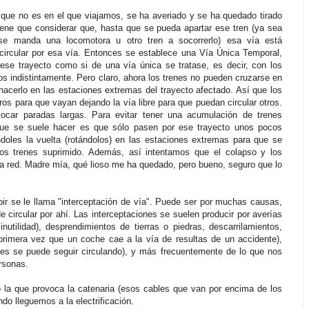
que no es en el que viajamos, se ha averiado y se ha quedado tirado
iene que considerar que, hasta que se pueda apartar ese tren (ya sea
se manda una locomotora u otro tren a socorrerlo) esa vía está
 circular por esa vía. Entonces se establece una Vía Única Temporal,
ese trayecto como si de una vía única se tratase, es decir, con los
dos indistintamente. Pero claro, ahora los trenes no pueden cruzarse en
 hacerlo en las estaciones extremas del trayecto afectado. Así que los
ros para que vayan dejando la vía libre para que puedan circular otros.
ocar paradas largas. Para evitar tener una acumulación de trenes
ue se suele hacer es que sólo pasen por ese trayecto unos pocos
doles la vuelta (rotándolos) en las estaciones extremas para que se
ros trenes suprimido. Además, así intentamos que el colapso y los
 la red. Madre mía, qué lioso me ha quedado, pero bueno, seguro que lo
bir se le llama "interceptación de vía". Puede ser por muchas causas,
e circular por ahí. Las interceptaciones se suelen producir por averías
 inutilidad), desprendimientos de tierras o piedras, descarrilamientos,
 primera vez que un coche cae a la vía de resultas de un accidente),
ces se puede seguir circulando), y más frecuentemente de lo que nos
ersonas.
o la que provoca la catenaria (esos cables que van por encima de los
do lleguemos a la electrificación.