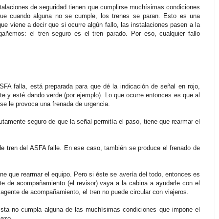
stalaciones de seguridad tienen que cumplirse muchísimas condiciones
 que cuando alguna no se cumple, los trenes se paran. Esto es una
 que viene a decir que si ocurre algún fallo, las instalaciones pasen a la
ñemos: el tren seguro es el tren parado. Por eso, cualquier fallo
FA falla, está preparada para que dé la indicación de señal en rojo,
te y esté dando verde (por ejemplo). Lo que ocurre entonces es que al
 se le provoca una frenada de urgencia.
lutamente seguro de que la señal permitía el paso, tiene que rearmar el
de tren del ASFA falle. En ese caso, también se produce el frenado de
ene que rearmar el equipo. Pero si éste se avería del todo, entonces es
e de acompañamiento (el revisor) vaya a la cabina a ayudarle con el
agente de acompañamiento, el tren no puede circular con viajeros.
ista no cumpla alguna de las muchísimas condiciones que impone el
hazo.