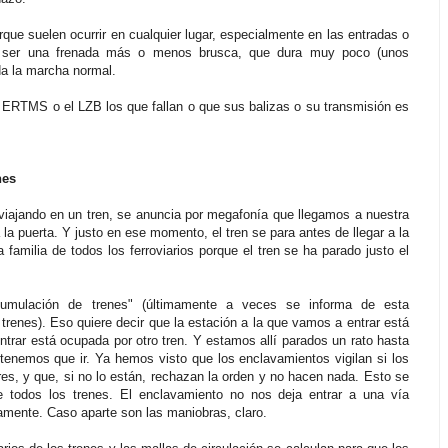
que suelen ocurrir en cualquier lugar, especialmente en las entradas o
en ser una frenada más o menos brusca, que dura muy poco (unos
da la marcha normal.
 ERTMS o el LZB los que fallan o que sus balizas o su transmisión es
nes
iajando en un tren, se anuncia por megafonía que llegamos a nuestra
la puerta. Y justo en ese momento, el tren se para antes de llegar a la
familia de todos los ferroviarios porque el tren se ha parado justo el
cumulación de trenes" (últimamente a veces se informa de esta
 trenes). Eso quiere decir que la estación a la que vamos a entrar está
entrar está ocupada por otro tren. Y estamos allí parados un rato hasta
ue tenemos que ir. Ya hemos visto que los enclavamientos vigilan si los
libres, y que, si no lo están, rechazan la orden y no hacen nada. Esto se
e todos los trenes. El enclavamiento no nos deja entrar a una vía
mente. Caso aparte son las maniobras, claro.