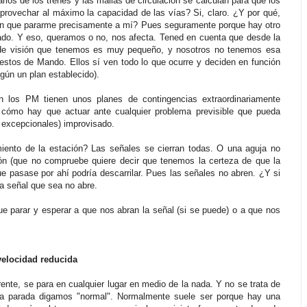
ios de los trenes y las mallas de circulación se calculan para que los
aprovechar al máximo la capacidad de las vías? Si, claro. ¿Y por qué,
enen que pararme precisamente a mí? Pues seguramente porque hay otro
sado. Y eso, queramos o no, nos afecta. Tened en cuenta que desde la
o de visión que tenemos es muy pequeño, y nosotros no tenemos esa
uestos de Mando. Ellos sí ven todo lo que ocurre y deciden en función
gún un plan establecido).
 los PM tienen unos planes de contingencias extraordinariamente
 cómo hay que actuar ante cualquier problema previsible que pueda
 excepcionales) improvisado.
iento de la estación? Las señales se cierran todas. O una aguja no
n (que no compruebe quiere decir que tenemos la certeza de que la
ue pasase por ahí podría descarrilar. Pues las señales no abren. ¿Y si
La señal que sea no abre.
 parar y esperar a que nos abran la señal (si se puede) o a que nos
velocidad reducida
rente, se para en cualquier lugar en medio de la nada. Y no se trata de
na parada digamos "normal". Normalmente suele ser porque hay una