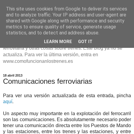
This site uses cookies from Google to deliver its services
¿Cómo funcionan los
and to analyze traffic. Your IP address and user-agent are
shared with Google along with performance and security
trenes?
metrics to ensure quality of service, generate usage
statistics, and to detect and address abuse.
En este blog se explica cómo se organiza la circulación
LEARN MORE
GOT IT
ferroviaria y otras cosas sobre trenes. Este blog ya no se
actualiza. Para ver la última versión, entra en
www.comofuncionanlostrenes.es
18 abril 2013
Comunicaciones ferroviarias
Para ver una versión actualizada de esta entrada, pincha
aquí
.
Un aspecto muy importante en la explotación del ferrocarril
son las comunicaciones. Es absolutamente necesario poder
tener una comunicación directa entre los Puestos de Mando
y las estaciones, entre los trenes y las estaciones, y entre